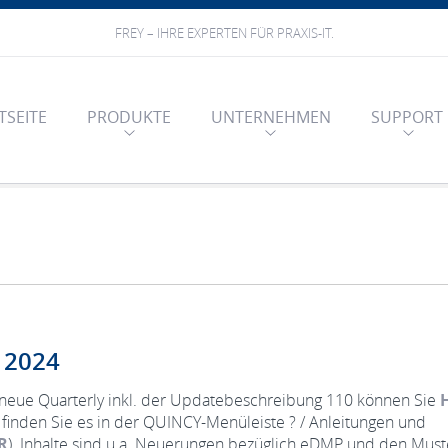
FREY – IHRE EXPERTEN FÜR PRAXIS-IT.
TSEITE
PRODUKTE
UNTERNEHMEN
SUPPORT
z 2024
s neue Quarterly inkl. der Updatebeschreibung 110 können Sie
H
inden Sie es in der QUINCY-Menüleiste ? / Anleitungen und
R
). Inhalte sind u.a. Neuerungen bezüglich eDMP und den Must