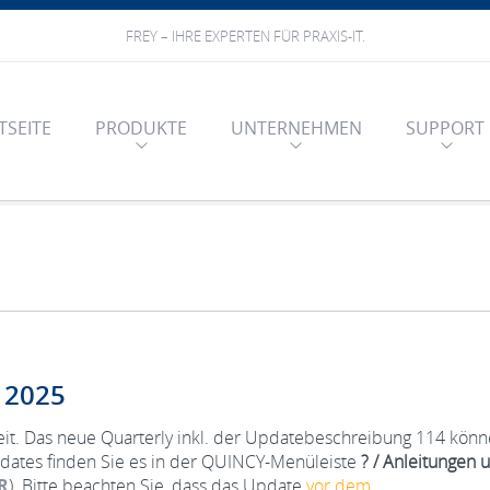
FREY – IHRE EXPERTEN FÜR PRAXIS-IT.
TSEITE
PRODUKTE
UNTERNEHMEN
SUPPORT
z 2025
eit. Das neue Quarterly inkl. der Updatebeschreibung 114 könn
ates finden Sie es in der QUINCY-Menüleiste
? / Anleitungen 
R
). Bitte beachten Sie, dass das Update
vor dem