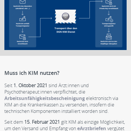
Muss ich KIM nutzen?
Seit
1. Oktober 2021
sind Ärzt:innen und
Psychotherapeut:innen verpflichtet, die
Arbeitsunfähigkeitsbescheinigung
elektronisch via
KIM an die Krankenkassen zu versenden, insofern die
technischen Komponenten installiert worden sind.
Seit dem
15. Februar 2021
gilt KIM als einzige Möglichkeit,
um den Versand und Empfang von
eArztbriefen
vergütet