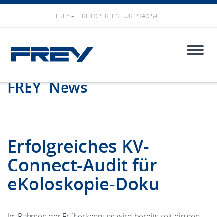
FREY – IHRE EXPERTEN FÜR PRAXIS-IT.
Toggle
naviga
FREY News
Erfolgreiches KV-
Connect-Audit für
eKoloskopie-Doku
Im Rahmen der Früherkennung wird bereits seit einigen